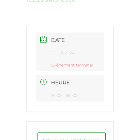
1e. Départs & lien licencié
DATE
10 Juil 2024
Événement terminé!
HEURE
9h00 - 18h00
+ Ajouter à mon Agenda Google