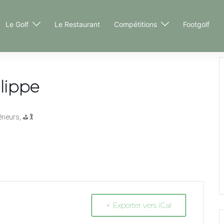
Le Golf
Le Restaurant
Compétitions
Footgolf
lippe
ieurs, ⛳🏌️
+ Exporter vers iCal