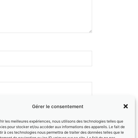
Gérer le consentement
e.
frir les meilleures expériences, nous utilisons des technologies telles que
kies pour stocker et/ou accéder aux informations des appareils. Le fait de
ir à ces technologies nous permettra de traiter des données telles que le
ement de navigation ou les ID uniques sur ce site. Le fait de ne pas