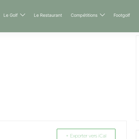
Le Golf
Le Restaurant
Compétitions
Footgolf
+ Exporter vers iCal