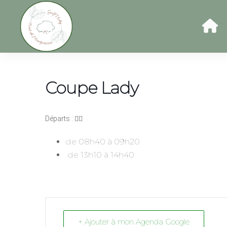
Coupe Lady
Départs : 🏌️‍♀️
de 08h40 à 09h20
de 13h10 à 14h40
+ Ajouter à mon Agenda Google